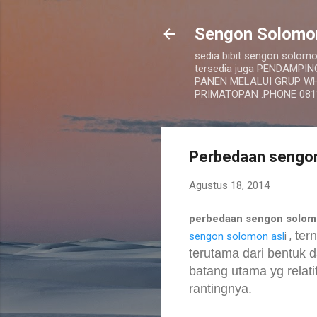
Sengon Solomo
sedia bibit sengon sol
tersedia juga PENDAMP
PANEN MELALUI GRUP WHA
PRIMATOPAN .PHONE 08
Perbedaan sengon
Agustus 18, 2014
perbedaan sengon solomo
ter
sengon solomon asl
i ,
terutama dari bentuk da
batang utama yg relat
rantingnya.