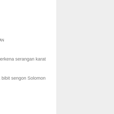
AN
 terkena serangan karat
t bibit sengon Solomon