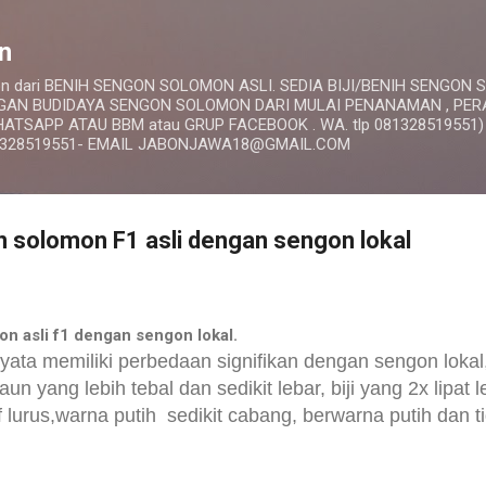
Langsung ke konten utama
n
omon dari BENIH SENGON SOLOMON ASLI. SEDIA BIJI/BENIH SENGON
INGAN BUDIDAYA SENGON SOLOMON DARI MULAI PENANAMAN , PE
TSAPP ATAU BBM atau GRUP FACEBOOK . WA. tlp 081328519551)
1328519551- EMAIL JABONJAWA18@GMAIL.COM
 solomon F1 asli dengan sengon lokal
n asli f1 dengan sengon lokal.
nyata memiliki perbedaan signifikan dengan sengon lokal
un yang lebih tebal dan sedikit lebar, biji yang 2x lipat 
if lurus,warna putih sedikit cabang, berwarna putih dan