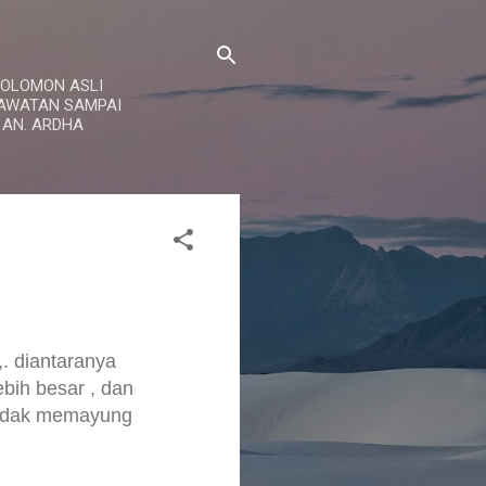
 SOLOMON ASLI
RAWATAN SAMPAI
 AN. ARDHA
,. diantaranya
lebih besar , dan
 tidak memayung