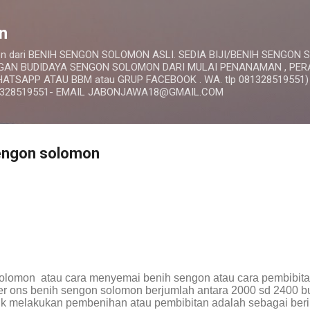
Langsung ke konten utama
n
omon dari BENIH SENGON SOLOMON ASLI. SEDIA BIJI/BENIH SENGON
INGAN BUDIDAYA SENGON SOLOMON DARI MULAI PENANAMAN , PE
TSAPP ATAU BBM atau GRUP FACEBOOK . WA. tlp 081328519551)
1328519551- EMAIL JABONJAWA18@GMAIL.COM
engon solomon
olomon atau cara menyemai benih sengon atau cara pembibit
 per ons benih sengon solomon berjumlah antara 2000 sd 2400 b
uk melakukan pembenihan atau pembibitan adalah sebagai beri