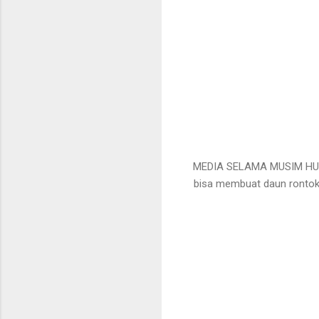
MEDIA SELAMA MUSIM HU
bisa membuat daun rontok, 