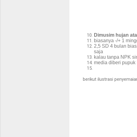
Dimusim hujan ata
biasanya -/+ 1 ming
2,5 SD 4 bulan bias
saja
kalau tanpa NPK si
media diberi pupuk 
berikut ilustrasi penyema