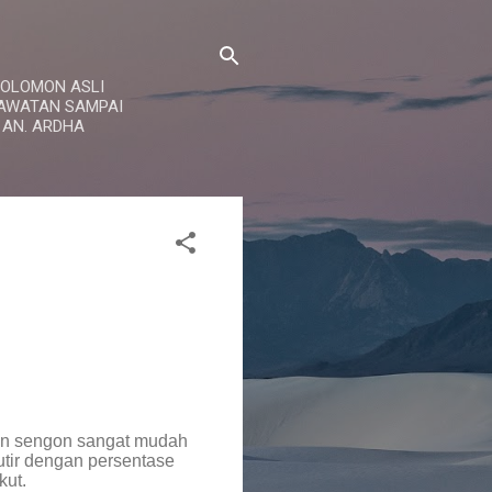
 SOLOMON ASLI
RAWATAN SAMPAI
 AN. ARDHA
an sengon sangat mudah
utir dengan persentase
kut.