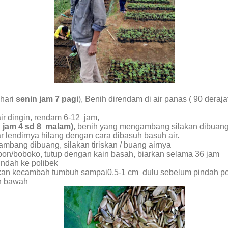
 hari
senin jam 7 pagi
), Benih direndam di air panas ( 90 deraja
r dingin, rendam 6-12
jam,
 jam 4 sd 8
malam)
, benih yang mengambang silakan dibuan
ar lendirnya hilang dengan cara dibasuh basuh air.
mbang dibuang, silakan tiriskan / buang airnya
pon/boboko, tutup dengan kain basah, biarkan selama 36 jam
indah ke polibek
kan kecambah tumbuh sampai0,5-1 cm dulu sebelum pindah po
n bawah