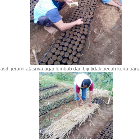
kasih jerami atasnya agar lembab dan biji tidak pecah kena pa