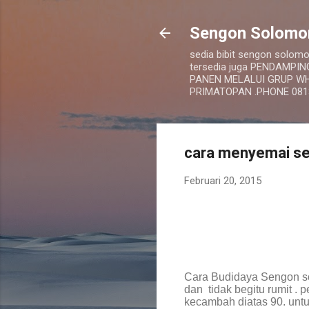
Sengon Solomo
sedia bibit sengon sol
tersedia juga PENDAMP
PANEN MELALUI GRUP WHA
PRIMATOPAN .PHONE 08
cara menyemai s
Februari 20, 2015
Cara Budidaya Sengon s
dan tidak begitu rumit .
kecambah diatas 90. unt