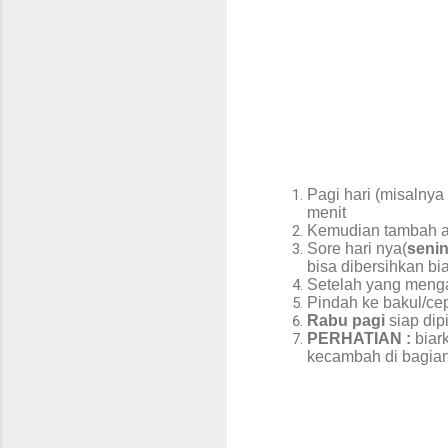
Pagi hari (misalnya
menit
Kemudian tambah ai
Sore hari nya(
senin
bisa dibersihkan bi
Setelah yang menga
Pindah ke bakul/ce
Rabu pagi
siap dip
PERHATIAN :
biar
kecambah di bagia