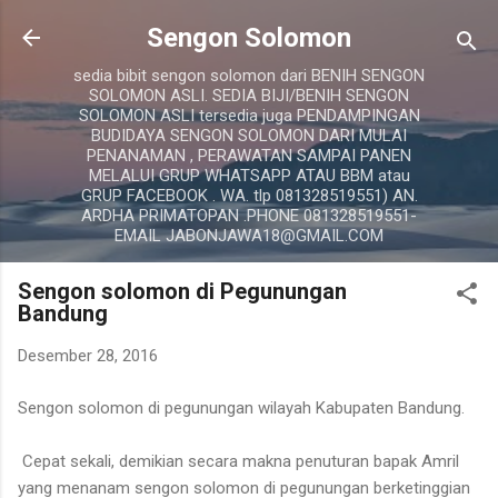
Langsung ke konten utama
Sengon Solomon
sedia bibit sengon solomon dari BENIH SENGON
SOLOMON ASLI. SEDIA BIJI/BENIH SENGON
SOLOMON ASLI tersedia juga PENDAMPINGAN
BUDIDAYA SENGON SOLOMON DARI MULAI
PENANAMAN , PERAWATAN SAMPAI PANEN
MELALUI GRUP WHATSAPP ATAU BBM atau
GRUP FACEBOOK . WA. tlp 081328519551) AN.
ARDHA PRIMATOPAN .PHONE 081328519551-
EMAIL JABONJAWA18@GMAIL.COM
Sengon solomon di Pegunungan
Bandung
Desember 28, 2016
Sengon solomon di pegunungan wilayah Kabupaten Bandung.
Cepat sekali, demikian secara makna penuturan bapak Amril
yang menanam sengon solomon di pegunungan berketinggian